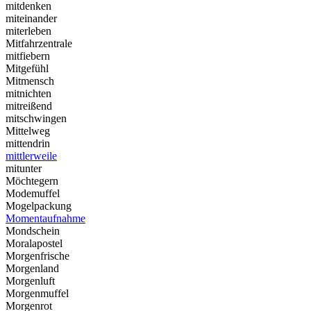
mitdenken
miteinander
miterleben
Mitfahrzentrale
mitfiebern
Mitgefühl
Mitmensch
mitnichten
mitreißend
mitschwingen
Mittelweg
mittendrin
mittlerweile
mitunter
Möchtegern
Modemuffel
Mogelpackung
Momentaufnahme
Mondschein
Moralapostel
Morgenfrische
Morgenland
Morgenluft
Morgenmuffel
Morgenrot