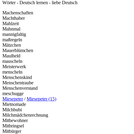
Machenschaften
Machthaber
Mahlzeit
Mahnmal
mannigfaltig
maßregeln
Mätzchen
Mauerblümchen
Maulheld
mauscheln
Meisterwerk
menscheln
Menschenskind
Menschentraube
Menschenverstand
meschugge
Miesepeter
/
Miesepeter (15)
Mietnomade
Milchbubi
Milchmädchenrechnung
Mitbewohner
Mitbringsel
Mitbürger