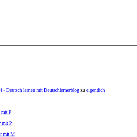
- Deutsch lernen mit Deutschlernerblog
zu
eigentlich
 mit P
 mit P
r mit M