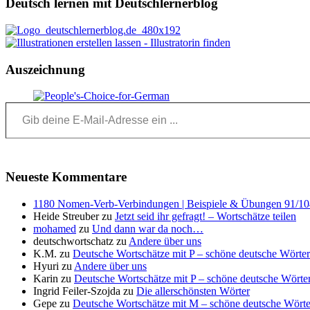
Deutsch lernen mit Deutschlernerblog
Auszeichnung
Gib deine E-Mail-Adresse ein ...
Neueste Kommentare
1180 Nomen-Verb-Verbindungen | Beispiele & Übungen 91/104 
Heide Streuber
zu
Jetzt seid ihr gefragt! – Wortschätze teilen
mohamed
zu
Und dann war da noch…
deutschwortschatz
zu
Andere über uns
K.M.
zu
Deutsche Wortschätze mit P – schöne deutsche Wörter
Hyuri
zu
Andere über uns
Karin
zu
Deutsche Wortschätze mit P – schöne deutsche Wörter
Ingrid Feiler-Szojda
zu
Die allerschönsten Wörter
Gepe
zu
Deutsche Wortschätze mit M – schöne deutsche Wörte