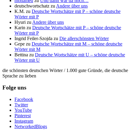
mohamed
zu
Und dann war da noch…
deutschwortschatz
zu
Andere über uns
K.M.
zu
Deutsche Wortschätze mit P – schöne deutsche
Wörter mit P
Hyuri
zu
Andere über uns
Karin
zu
Deutsche Wortschätze mit P – schöne deutsche
Wörter mit P
Ingrid Feiler-Szojda
zu
Die allerschönsten Wörter
Gepe
zu
Deutsche Wortschätze mit M – schöne deutsche
Wörter mit M
Bettina
zu
Deutsche Wortschätze mit U – schöne deutsche
Wörter mit U
die schönsten deutschen Wörter / 1.000 gute Gründe, die deutsche
Sprache zu lieben
Folge uns
Facebook
Twitter
YouTube
Pinterest
Instagram
NetworkedBlogs