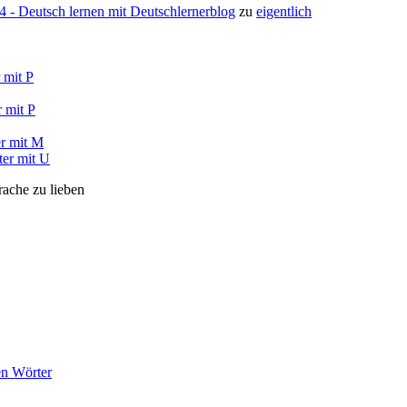
- Deutsch lernen mit Deutschlernerblog
zu
eigentlich
 mit P
 mit P
r mit M
ter mit U
rache zu lieben
en Wörter