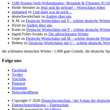
1180 Nomen-Verb-Verbindungen | Beispiele & Übungen 91/104 
Heide Streuber
zu
Jetzt seid ihr gefragt! – Wortschätze teilen
mohamed
zu
Und dann war da noch…
deutschwortschatz
zu
Andere über uns
K.M.
zu
Deutsche Wortschätze mit P – schöne deutsche Wörter
Hyuri
zu
Andere über uns
Karin
zu
Deutsche Wortschätze mit P – schöne deutsche Wörter
Ingrid Feiler-Szojda
zu
Die allerschönsten Wörter
Gepe
zu
Deutsche Wortschätze mit M – schöne deutsche Wörte
Bettina
zu
Deutsche Wortschätze mit U – schöne deutsche Wör
die schönsten deutschen Wörter / 1.000 gute Gründe, die deutsche Sp
Folge uns
Facebook
Twitter
YouTube
Pinterest
Instagram
NetworkedBlogs
Copyright © 2026
Deutschwortschatz / der Schatz der deutsch
Datenschutzerklärung – Datenschutz
Proudly powered by
WordPress