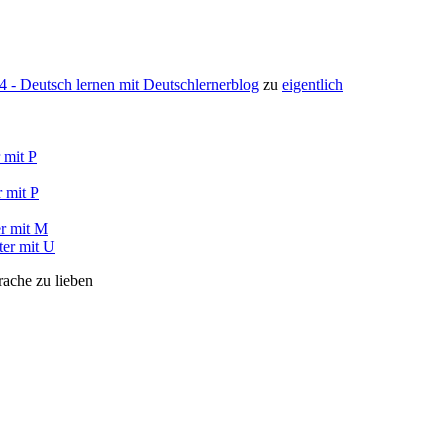
- Deutsch lernen mit Deutschlernerblog
zu
eigentlich
 mit P
 mit P
r mit M
ter mit U
rache zu lieben