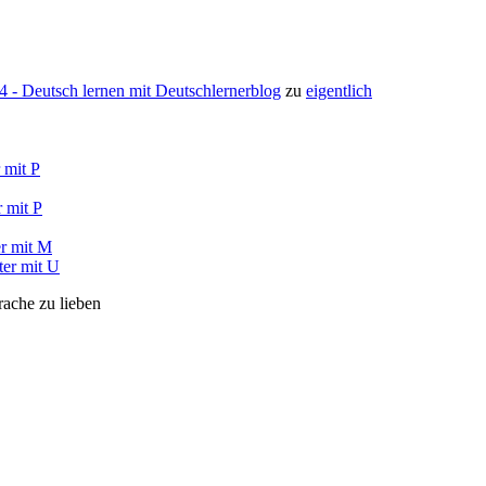
- Deutsch lernen mit Deutschlernerblog
zu
eigentlich
 mit P
 mit P
r mit M
ter mit U
rache zu lieben