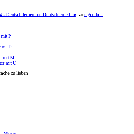
- Deutsch lernen mit Deutschlernerblog
zu
eigentlich
 mit P
 mit P
r mit M
ter mit U
rache zu lieben
en Wörter