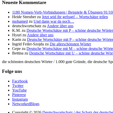
Neueste Kommentare
1180 Nomen-Verb-Verbindungen | Beispiele & Übungen 91/104 
Heide Streuber
zu
Jetzt seid ihr gefragt! – Wortschätze teilen
mohamed
zu
Und dann war da noch…
deutschwortschatz
zu
Andere über uns
K.M.
zu
Deutsche Wortschätze mit P – schöne deutsche Wörter
Hyuri
zu
Andere über uns
Karin
zu
Deutsche Wortschätze mit P – schöne deutsche Wörter
Ingrid Feiler-Szojda
zu
Die allerschönsten Wörter
Gepe
zu
Deutsche Wortschätze mit M – schöne deutsche Wörte
Bettina
zu
Deutsche Wortschätze mit U – schöne deutsche Wör
die schönsten deutschen Wörter / 1.000 gute Gründe, die deutsche Sp
Folge uns
Facebook
Twitter
YouTube
Pinterest
Instagram
NetworkedBlogs
Copyright © 2026
Deutschwortschatz / der Schatz der deutsch