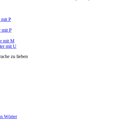
 mit P
 mit P
r mit M
ter mit U
rache zu lieben
en Wörter