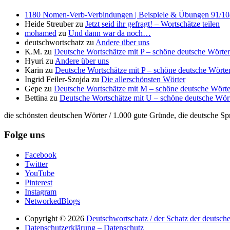
1180 Nomen-Verb-Verbindungen | Beispiele & Übungen 91/104 
Heide Streuber
zu
Jetzt seid ihr gefragt! – Wortschätze teilen
mohamed
zu
Und dann war da noch…
deutschwortschatz
zu
Andere über uns
K.M.
zu
Deutsche Wortschätze mit P – schöne deutsche Wörter
Hyuri
zu
Andere über uns
Karin
zu
Deutsche Wortschätze mit P – schöne deutsche Wörter
Ingrid Feiler-Szojda
zu
Die allerschönsten Wörter
Gepe
zu
Deutsche Wortschätze mit M – schöne deutsche Wörte
Bettina
zu
Deutsche Wortschätze mit U – schöne deutsche Wör
die schönsten deutschen Wörter / 1.000 gute Gründe, die deutsche Sp
Folge uns
Facebook
Twitter
YouTube
Pinterest
Instagram
NetworkedBlogs
Copyright © 2026
Deutschwortschatz / der Schatz der deutsch
Datenschutzerklärung – Datenschutz