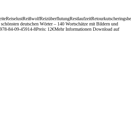
eiselustReißwolfReizüberflutungRestlaufzeitRetourkutscherings
 schönsten deutschen Wörter – 140 Wortschätze mit Bildern und
N: 978-84-09-45914-8Preis: 12€Mehr Informationen Download auf