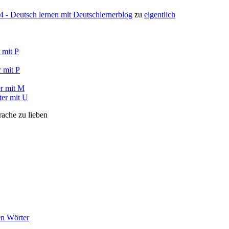
- Deutsch lernen mit Deutschlernerblog
zu
eigentlich
 mit P
 mit P
r mit M
ter mit U
rache zu lieben
en Wörter