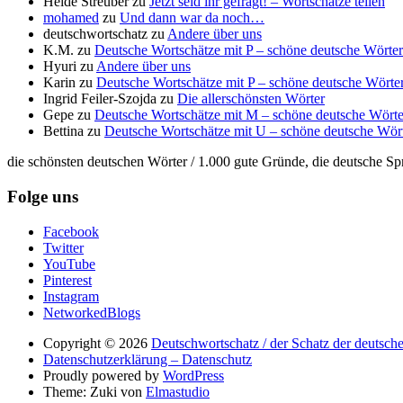
Heide Streuber
zu
Jetzt seid ihr gefragt! – Wortschätze teilen
mohamed
zu
Und dann war da noch…
deutschwortschatz
zu
Andere über uns
K.M.
zu
Deutsche Wortschätze mit P – schöne deutsche Wörter
Hyuri
zu
Andere über uns
Karin
zu
Deutsche Wortschätze mit P – schöne deutsche Wörter
Ingrid Feiler-Szojda
zu
Die allerschönsten Wörter
Gepe
zu
Deutsche Wortschätze mit M – schöne deutsche Wörte
Bettina
zu
Deutsche Wortschätze mit U – schöne deutsche Wör
die schönsten deutschen Wörter / 1.000 gute Gründe, die deutsche Sp
Folge uns
Facebook
Twitter
YouTube
Pinterest
Instagram
NetworkedBlogs
Copyright © 2026
Deutschwortschatz / der Schatz der deutsch
Datenschutzerklärung – Datenschutz
Proudly powered by
WordPress
Theme: Zuki von
Elmastudio