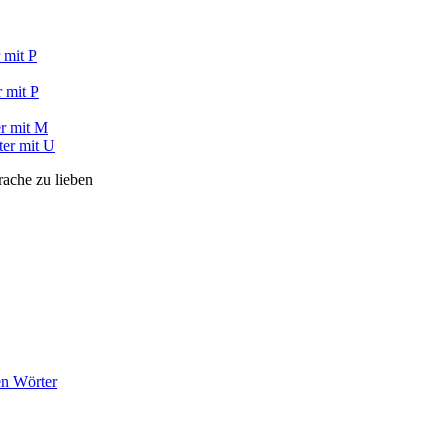
 mit P
 mit P
r mit M
ter mit U
rache zu lieben
en Wörter