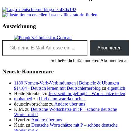
Auszeichnung
Gib deine E-Mail-Adresse ein ...
Abonnieren
Schließe dich 455 anderen Abonnenten an
Neueste Kommentare
1180 Nomen-Verb-Verbindungen | Beispiele & Übungen
91/104 - Deutsch lernen mit Deutschlernerblog
zu
eigentlich
Heide Streuber
zu
Jetzt seid ihr gefragt! – Wortschätze teilen
mohamed
zu
Und dann war da noch…
deutschwortschatz
zu
Andere über uns
K.M.
zu
Deutsche Wortschätze mit P – schöne deutsche
Wörter mit P
Hyuri
zu
Andere über uns
Karin
zu
Deutsche Wortschätze mit P – schöne deutsche
Wörter mit P