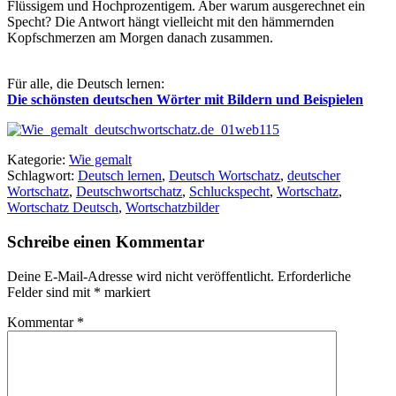
Flüssigem und Hochprozentigem. Aber warum ausgerechnet ein
Specht? Die Antwort hängt vielleicht mit den hämmernden
Kopfschmerzen am Morgen danach zusammen.
Für alle, die Deutsch lernen:
Die schönsten deutschen Wörter mit Bildern und Beispielen
Kategorie:
Wie gemalt
Schlagwort:
Deutsch lernen
,
Deutsch Wortschatz
,
deutscher
Wortschatz
,
Deutschwortschatz
,
Schluckspecht
,
Wortschatz
,
Wortschatz Deutsch
,
Wortschatzbilder
Schreibe einen Kommentar
Deine E-Mail-Adresse wird nicht veröffentlicht.
Erforderliche
Felder sind mit
*
markiert
Kommentar
*