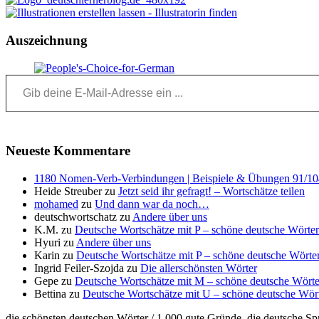
Auszeichnung
Gib deine E-Mail-Adresse ein ...
Neueste Kommentare
1180 Nomen-Verb-Verbindungen | Beispiele & Übungen 91/104 
Heide Streuber
zu
Jetzt seid ihr gefragt! – Wortschätze teilen
mohamed
zu
Und dann war da noch…
deutschwortschatz
zu
Andere über uns
K.M.
zu
Deutsche Wortschätze mit P – schöne deutsche Wörter
Hyuri
zu
Andere über uns
Karin
zu
Deutsche Wortschätze mit P – schöne deutsche Wörter
Ingrid Feiler-Szojda
zu
Die allerschönsten Wörter
Gepe
zu
Deutsche Wortschätze mit M – schöne deutsche Wörte
Bettina
zu
Deutsche Wortschätze mit U – schöne deutsche Wör
die schönsten deutschen Wörter / 1.000 gute Gründe, die deutsche Sp