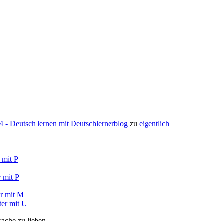
- Deutsch lernen mit Deutschlernerblog
zu
eigentlich
 mit P
 mit P
r mit M
ter mit U
rache zu lieben