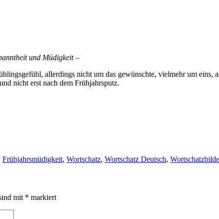
anntheit und Müdigkeit –
hlingsgefühl, allerdings nicht um das gewünschte, vielmehr um eins, a
 und nicht erst nach dem Frühjahrsputz.
,
Frühjahrsmüdigkeit
,
Wortschatz
,
Wortschatz Deutsch
,
Wortschatzbilde
sind mit
*
markiert