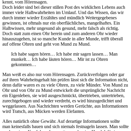
kennt, vom Hörensagen.
Doch leider sind bei dieser stillen Post des wirklichen Lebens auch
immer viele Halbwahrheiten im Umlauf. Und das Wissen, das wir
durch immer wieder Erzähltes und mündlich Weitergegebenes
gewinnen, ist oftmals nur ein oberflächliches, mangelhaftes. Ein
Halbwissen, mehr ungesund als gesund, mehr falsch als richtig.
Doch statt zum einen Ohr herein und zum anderen Ohr wieder
hinauszugehen, ist so manche Kunde in aller Munde, trifft überall
auf offene Ohren und geht von Mund zu Mund.
Ich habe sagen hören… Ich habe mir sagen lassen… Man
munkelt… Ich habe läuten hören… Mir ist zu Ohren
gekommen…
Man weiß es also nur vom Hörensagen. Zurückverfolgen oder gar
auf ihren Wahrheitsgehalt hin prüfen lässt sich die Information nicht,
denn dafür waren es zu viele Ohren, zu viele Münder. Von Mund zu
Ohr und von Ohr zu Mund entwickelt die ursprüngliche Nachricht
ein Eigenleben, sie wird ausgeschmückt, übertrieben, untertrieben,
zurechtgebogen und wieder verdreht, es wird hinzugedichtet und
weggelassen. Aus Nachrichten werden Gerüchte, aus Informationen
wird Tratsch, aus Mücken werden Elefanten.
Alles natürlich ohne Gewähr. Auf derartige Informationen sollte
man keinesfalls bauen und sich niemals festnageln lassen. Man sollte